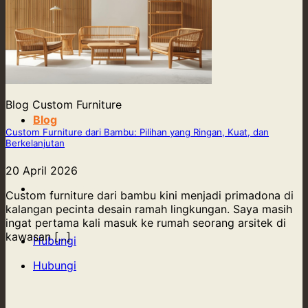
Our Supply
Tentang Kami
Blog Custom Furniture
Blog
Custom Furniture dari Bambu: Pilihan yang Ringan, Kuat, dan
Berkelanjutan
20 April 2026
Kontak Kami
Custom furniture dari bambu kini menjadi primadona di
kalangan pecinta desain ramah lingkungan. Saya masih
ingat pertama kali masuk ke rumah seorang arsitek di
kawasan [...]
Hubungi
Hubungi