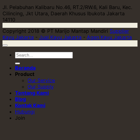
Jl. Pelabuhan Kalibaru No.46, RT.2/RW.6, Kali Baru, Kec.
Cilincing, Jkt Utara, Daerah Khusus Ibukota Jakarta
14110
Copyright 2018 © PT Marijo Mantap Mandiri
Supplier
Kayu Jakarta
-
Jual Kayu Jakarta
-
Agen Kayu Jakarta
Beranda
Product
Our Service
Our Supply
Tentang Kami
Blog
Kontak Kami
Hubungi
Join