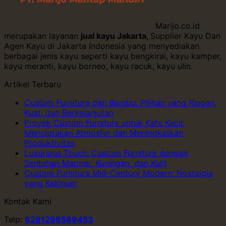
Marijo.co.id
merupakan layanan
jual kayu Jakarta,
Supplier Kayu Dan
Agen Kayu di Jakarta Indonesia yang menyediakan
berbagai jenis kayu seperti kayu bengkirai, kayu kamper,
kayu meranti, kayu borneo, kayu racuk, kayu ulin.
Artikel Terbaru
Custom Furniture dari Bambu: Pilihan yang Ringan,
Kuat, dan Berkelanjutan
Proyek Custom Furniture untuk Kafe Kecil:
Menciptakan Atmosfer dan Meningkatkan
Produktivitas
Luxurious Touch: Custom Furniture dengan
Sentuhan Marmer, Kuningan, dan Kulit
Custom Furniture Mid-Century Modern: Nostalgia
yang Kekinian
Kontak Kami
Telp:
6281298589453