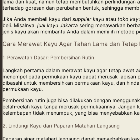
lama dan kuat, namun tetap membutuhkan perlindungan aga
terhadap goresan dan perubahan bentuk, sehingga membu
Jika Anda membeli kayu dari
supplier kayu
atau
toko kay
beli. Misalnya,
jual kayu Jakarta
sering menawarkan berbag
jenis kayu akan membantu Anda dalam memilih metode per
Cara Merawat Kayu Agar Tahan Lama dan Teta
1. Perawatan Dasar: Pembersihan Rutin
Langkah pertama dalam merawat kayu agar tetap awet ad
menempel pada permukaan kayu dapat merusak lapisan peli
dibasahi untuk membersihkan permukaan kayu, dan hinda
permukaan kayu.
Pembersihan rutin juga bisa dilakukan dengan menggun
celah-celah kayu tanpa merusak permukaannya. Jangan l
kelembapan tidak menumpuk, yang bisa menyebabkan ka
2. Lindungi Kayu dari Paparan Matahari Langsung
Paparan sinar matahari langsung dapat menyebabkan ka