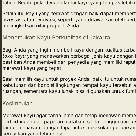
tahun. Begitu pula dengan lantai kayu yang tampak lebih
Selain itu, kayu yang terawat dengan baik dapat mempert
investasi atau renovasi, seperti yang ditawarkan oleh be
meningkatkan nilai properti Anda.
Menemukan Kayu Berkualitas di Jakarta
Bagi Anda yang ingin membeli kayu dengan kualitas terba
toko kayu
yang menawarkan berbagai jenis kayu dengan k
pastikan Anda membeli dari penyedia yang memiliki reput
merawat kayu yang tepat.
Saat memilih kayu untuk proyek Anda, baik itu untuk ruma
kebutuhan dan kondisi lingkungan tempat kayu tersebut a
ruangan, sementara kayu lunak bisa digunakan untuk furn
Kesimpulan
Merawat kayu agar tahan lama dan tetap menawan memerl
perlindungan dari paparan matahari, serta penggunaan p
tampil menawan. Jangan lupa untuk melakukan perbaikan 
kerusakan yang lebih besar.