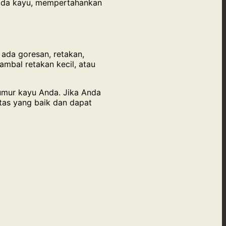
 pada kayu, mempertahankan
 ada goresan, retakan,
mbal retakan kecil, atau
umur kayu Anda. Jika Anda
tas yang baik dan dapat