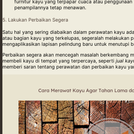
furnitur kayu yang terpapar cuaca atau penggunaan
penampilannya tetap menawan.
5. Lakukan Perbaikan Segera
Satu hal yang sering diabaikan dalam perawatan kayu ada
atau bagian kayu yang terkelupas, segeralah melakukan 
mengaplikasikan lapisan pelindung baru untuk menutupi b
Perbaikan segera akan mencegah masalah berkembang men
membeli kayu di tempat yang terpercaya, seperti
jual ka
memberi saran tentang perawatan dan perbaikan kayu yan