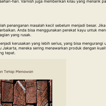
 sehari-hari. Varnish juga memberikan kilau yang menarik
lah penanganan masalah kecil sebelum menjadi besar. Jika
perbaikan. Anda bisa menggunakan perekat kayu untuk mena
agian yang rusak.
jadi kerusakan yang lebih serius, yang bisa mengurangi 
yu Jakarta
, mereka sering menawarkan produk dengan kuali
g tepat.