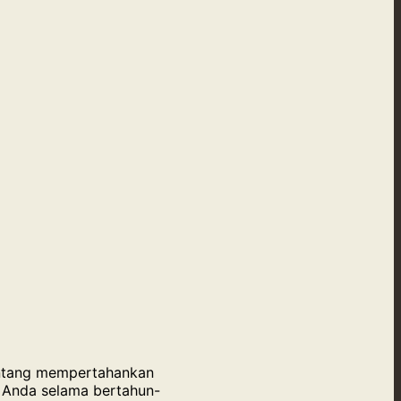
tentang mempertahankan
u Anda selama bertahun-