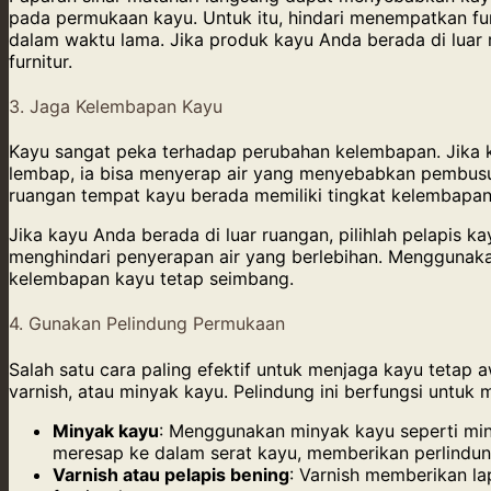
pada permukaan kayu. Untuk itu, hindari menempatkan fur
dalam waktu lama. Jika produk kayu Anda berada di luar
furnitur.
3. Jaga Kelembapan Kayu
Kayu sangat peka terhadap perubahan kelembapan. Jika kay
lembap, ia bisa menyerap air yang menyebabkan pembus
ruangan tempat kayu berada memiliki tingkat kelembapan 
Jika kayu Anda berada di luar ruangan, pilihlah pelapis k
menghindari penyerapan air yang berlebihan. Menggunaka
kelembapan kayu tetap seimbang.
4. Gunakan Pelindung Permukaan
Salah satu cara paling efektif untuk menjaga kayu tetap
varnish, atau minyak kayu. Pelindung ini berfungsi untuk
Minyak kayu
: Menggunakan minyak kayu seperti miny
meresap ke dalam serat kayu, memberikan perlindun
Varnish atau pelapis bening
: Varnish memberikan la