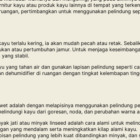
nitur kayu atau produk kayu lainnya di tempat yang terken
 ruangan, pertimbangkan untuk menggunakan pelindung sepe
u terlalu kering, ia akan mudah pecah atau retak. Sebalikn
ukan atau pertumbuhan jamur. Untuk menjaga keseimbanga
yang stabil.
ayu yang tahan air dan gunakan lapisan pelindung seperti ca
n dehumidifier di ruangan dengan tingkat kelembapan tin
 awet adalah dengan melapisinya menggunakan pelindung pe
 melindungi kayu dari goresan, noda, dan perubahan warna a
ak jati atau minyak linseed adalah cara alami untuk melind
gan yang mendalam serta meningkatkan kilap alami kayu.
pisan pelindung yang lebih kuat dibandingkan minyak, dan 