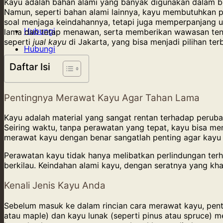
Kayu adalah bahan alami yang banyak digunakan dalam ber
Namun, seperti bahan alami lainnya, kayu membutuhkan 
soal menjaga keindahannya, tetapi juga memperpanjang us
Hubungi
lama dan tetap menawan, serta memberikan wawasan tent
seperti
jual kayu
di Jakarta, yang bisa menjadi pilihan te
Hubungi
Daftar Isi
Pentingnya Merawat Kayu Agar Tahan Lama
Kayu adalah material yang sangat rentan terhadap peruba
Seiring waktu, tanpa perawatan yang tepat, kayu bisa me
merawat kayu dengan benar sangatlah penting agar kayu t
Perawatan kayu tidak hanya melibatkan perlindungan terha
berkilau. Keindahan alami kayu, dengan seratnya yang kh
Kenali Jenis Kayu Anda
Sebelum masuk ke dalam rincian cara merawat kayu, pentin
atau maple) dan kayu lunak (seperti pinus atau spruce) 