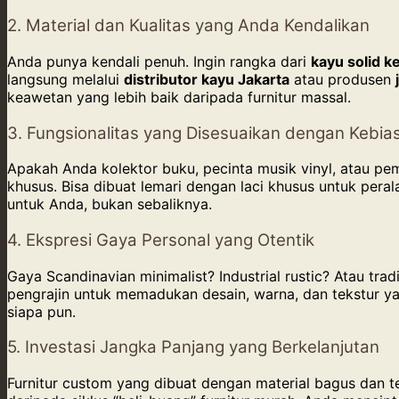
2. Material dan Kualitas yang Anda Kendalikan
Anda punya kendali penuh. Ingin rangka dari
kayu solid k
langsung melalui
distributor kayu Jakarta
atau produsen
keawetan yang lebih baik daripada furnitur massal.
3. Fungsionalitas yang Disesuaikan dengan Kebia
Apakah Anda kolektor buku, pecinta musik vinyl, atau pe
khusus. Bisa dibuat lemari dengan laci khusus untuk peral
untuk Anda, bukan sebaliknya.
4. Ekspresi Gaya Personal yang Otentik
Gaya Scandinavian minimalist? Industrial rustic? Atau tra
pengrajin untuk memadukan desain, warna, dan tekstur y
siapa pun.
5. Investasi Jangka Panjang yang Berkelanjutan
Furnitur custom yang dibuat dengan material bagus dan tek