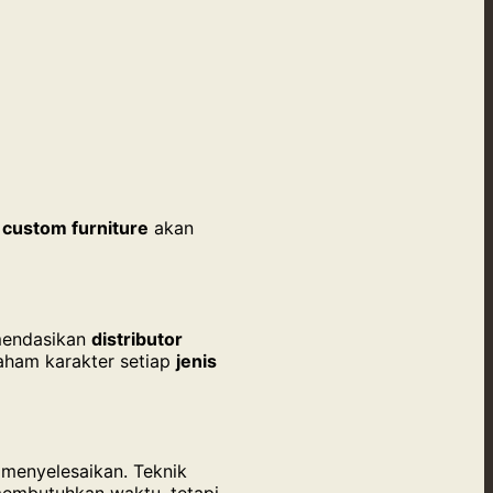
 custom furniture
akan
mendasikan
distributor
paham karakter setiap
jenis
menyelesaikan. Teknik