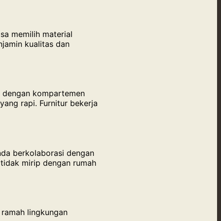
sa memilih material
enjamin kualitas dan
g dengan kompartemen
ang rapi. Furnitur bekerja
da berkolaborasi dengan
 tidak mirip dengan rumah
h ramah lingkungan