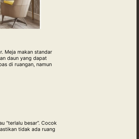
ar. Meja makan standar
an daun yang dapat
pas di ruangan, namun
u “terlalu besar”. Cocok
stikan tidak ada ruang