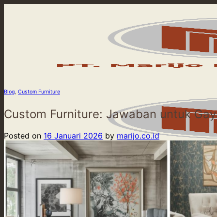
Skip
to
content
Blog
,
Custom Furniture
Custom Furniture: Jawaban untuk Gay
Posted on
16 Januari 2026
by
marijo.co.id
Beranda