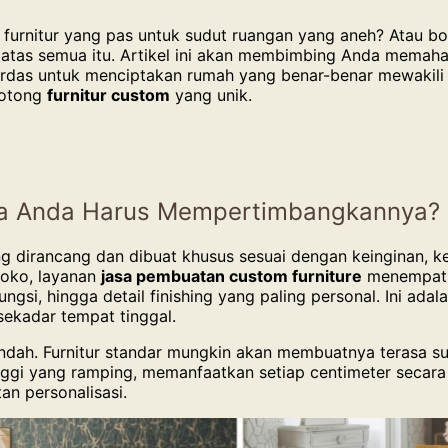
furnitur yang pas untuk sudut ruangan yang aneh? Atau bo
atas semua itu. Artikel ini akan membimbing Anda mema
erdas untuk menciptakan rumah yang benar-benar mewakili 
 potong
furnitur custom
yang unik.
pa Anda Harus Mempertimbangkannya?
g dirancang dan dibuat khusus sesuai dengan keinginan, k
toko, layanan
jasa pembuatan custom furniture
menempatk
ngsi, hingga detail finishing yang paling personal. Ini ada
ekadar tempat tinggal.
rendah. Furnitur standar mungkin akan membuatnya terasa
ggi yang ramping, memanfaatkan setiap centimeter secara e
an personalisasi.