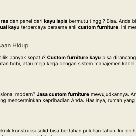
eras
dan panel dari
kayu lapis
bermutu tinggi? Bisa. Anda bi
jual kayu
terpercaya bersama ahli
custom furniture
. Ini m
saan Hidup
milik banyak sepatu?
Custom furniture kayu
bisa dirancan
atan hobi, atau meja kerja dengan sistem manajemen kabel y
disional modern?
Jasa custom furniture
mewujudkannya. An
ang mencerminkan kepribadian Anda. Hasilnya, rumah yang
nik konstruksi solid bisa bertahan puluhan tahun. Ini lebi