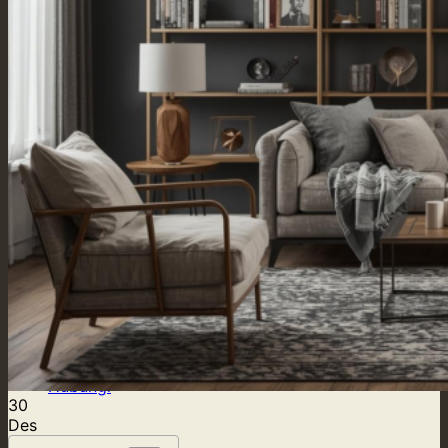
Our Supply
Tentang Kami
Blog
Kontak Kami
Hubungi
Hubungi
30
Des