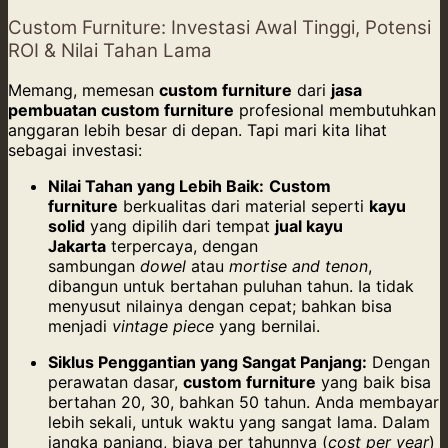
Custom Furniture: Investasi Awal Tinggi, Potensi
ROI & Nilai Tahan Lama
Memang, memesan
custom furniture
dari
jasa
pembuatan custom furniture
profesional membutuhkan
anggaran lebih besar di depan. Tapi mari kita lihat
sebagai investasi:
Nilai Tahan yang Lebih Baik:
Custom
furniture
berkualitas dari material seperti
kayu
solid
yang dipilih dari tempat
jual kayu
Jakarta
terpercaya, dengan
sambungan
dowel
atau
mortise and tenon
,
dibangun untuk bertahan puluhan tahun. Ia tidak
menyusut nilainya dengan cepat; bahkan bisa
menjadi
vintage piece
yang bernilai.
Siklus Penggantian yang Sangat Panjang:
Dengan
perawatan dasar,
custom furniture
yang baik bisa
bertahan 20, 30, bahkan 50 tahun. Anda membayar
lebih sekali, untuk waktu yang sangat lama. Dalam
jangka panjang, biaya per tahunnya (
cost per year
)