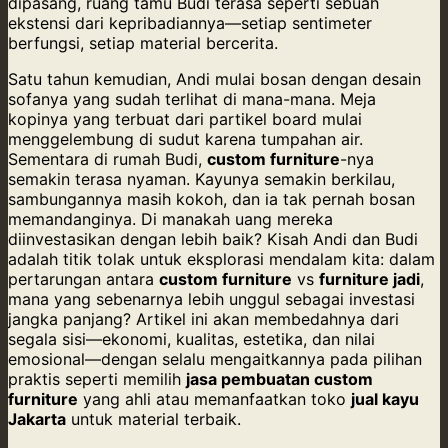
dipasang, ruang tamu Budi terasa seperti sebuah
ekstensi dari kepribadiannya—setiap sentimeter
berfungsi, setiap material bercerita.
Satu tahun kemudian, Andi mulai bosan dengan desain
sofanya yang sudah terlihat di mana-mana. Meja
kopinya yang terbuat dari partikel board mulai
menggelembung di sudut karena tumpahan air.
Sementara di rumah Budi,
custom furniture
-nya
semakin terasa nyaman. Kayunya semakin berkilau,
sambungannya masih kokoh, dan ia tak pernah bosan
memandanginya. Di manakah uang mereka
diinvestasikan dengan lebih baik? Kisah Andi dan Budi
adalah titik tolak untuk eksplorasi mendalam kita: dalam
pertarungan antara
custom furniture
vs
furniture jadi
,
mana yang sebenarnya lebih unggul sebagai investasi
jangka panjang? Artikel ini akan membedahnya dari
segala sisi—ekonomi, kualitas, estetika, dan nilai
emosional—dengan selalu mengaitkannya pada pilihan
praktis seperti memilih
jasa pembuatan custom
furniture
yang ahli atau memanfaatkan toko
jual kayu
Jakarta
untuk material terbaik.