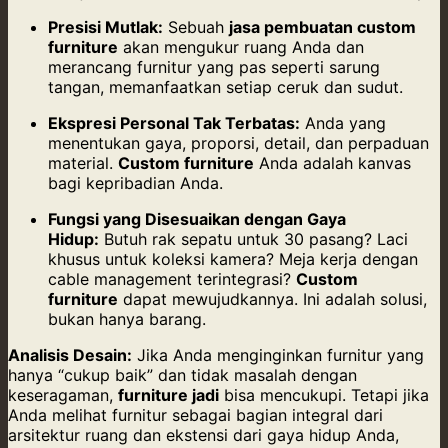
Presisi Mutlak:
Sebuah
jasa pembuatan custom
furniture
akan mengukur ruang Anda dan
merancang furnitur yang pas seperti sarung
tangan, memanfaatkan setiap ceruk dan sudut.
Ekspresi Personal Tak Terbatas:
Anda yang
menentukan gaya, proporsi, detail, dan perpaduan
material.
Custom furniture
Anda adalah kanvas
bagi kepribadian Anda.
Fungsi yang Disesuaikan dengan Gaya
Hidup:
Butuh rak sepatu untuk 30 pasang? Laci
khusus untuk koleksi kamera? Meja kerja dengan
cable management terintegrasi?
Custom
furniture
dapat mewujudkannya. Ini adalah solusi,
bukan hanya barang.
Analisis Desain:
Jika Anda menginginkan furnitur yang
hanya “cukup baik” dan tidak masalah dengan
keseragaman,
furniture jadi
bisa mencukupi. Tetapi jika
Anda melihat furnitur sebagai bagian integral dari
arsitektur ruang dan ekstensi dari gaya hidup Anda,