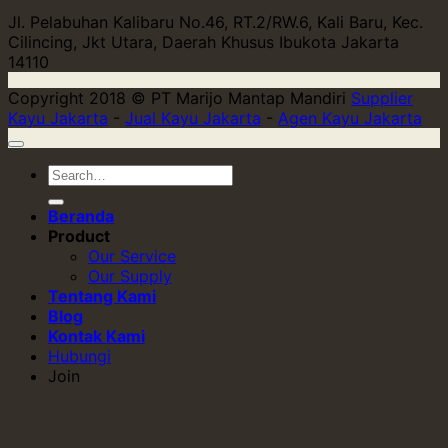
Jl. Pelabuhan Kalibaru No.46, RT.2/RW.6, Kali Baru, Kec.
Cilincing, Jkt Utara, Daerah Khusus Ibukota Jakarta
14110
Copyright 2018 © PT Marijo Mantap Mandiri
Supplier
Kayu Jakarta
-
Jual Kayu Jakarta
-
Agen Kayu Jakarta
Beranda
Product
Our Service
Our Supply
Tentang Kami
Blog
Kontak Kami
Hubungi
Join