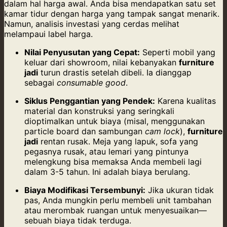
dalam hal harga awal. Anda bisa mendapatkan satu set
kamar tidur dengan harga yang tampak sangat menarik.
Namun, analisis investasi yang cerdas melihat
melampaui label harga.
Nilai Penyusutan yang Cepat:
Seperti mobil yang
keluar dari showroom, nilai kebanyakan
furniture
jadi
turun drastis setelah dibeli. Ia dianggap
sebagai
consumable good
.
Siklus Penggantian yang Pendek:
Karena kualitas
material dan konstruksi yang seringkali
dioptimalkan untuk biaya (misal, menggunakan
particle board dan sambungan
cam lock
),
furniture
jadi
rentan rusak. Meja yang lapuk, sofa yang
pegasnya rusak, atau lemari yang pintunya
melengkung bisa memaksa Anda membeli lagi
dalam 3-5 tahun. Ini adalah biaya berulang.
Biaya Modifikasi Tersembunyi:
Jika ukuran tidak
pas, Anda mungkin perlu membeli unit tambahan
atau merombak ruangan untuk menyesuaikan—
sebuah biaya tidak terduga.