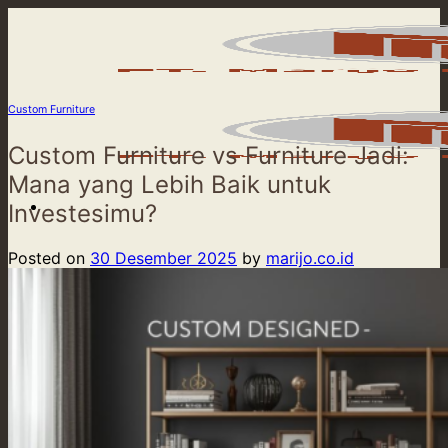
Skip
to
content
Custom Furniture
Custom Furniture vs Furniture Jadi:
Mana yang Lebih Baik untuk
Investesimu?
Posted on
30 Desember 2025
by
marijo.co.id
Beranda
Product
Our Service