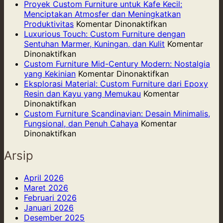
Cus
Proyek Custom Furniture untuk Kafe Kecil:
Furni
Menciptakan Atmosfer dan Meningkatkan
pada
dari
Produktivitas
Komentar Dinonaktifkan
Proyek
Bam
Luxurious Touch: Custom Furniture dengan
Custom
Pilih
Sentuhan Marmer, Kuningan, dan Kulit
Komentar
pada
Furniture
yang
Dinonaktifkan
Luxurious
untuk
Ring
Custom Furniture Mid-Century Modern: Nostalgia
Touch:
Kafe
pada
Kuat,
yang Kekinian
Komentar Dinonaktifkan
Custom
Kecil:
Custom
dan
Eksplorasi Material: Custom Furniture dari Epoxy
Furniture
Menciptakan
Furniture
Berk
Resin dan Kayu yang Memukau
Komentar
dengan
pada
Atmosfer
Mid-
Dinonaktifkan
Sentuhan
Eksplorasi
dan
Century
Custom Furniture Scandinavian: Desain Minimalis,
Marmer,
Material:
Meningkatkan
Modern:
Fungsional, dan Penuh Cahaya
Komentar
Kuningan,
Custom
pada
Produktivitas
Nostalgia
Dinonaktifkan
dan
Furniture
Custom
yang
Kulit
dari
Furniture
Kekinian
Arsip
Epoxy
Scandinavian:
Resin
Desain
April 2026
dan
Minimalis,
Maret 2026
Kayu
Fungsional,
Februari 2026
yang
dan
Januari 2026
Memukau
Penuh
Desember 2025
Cahaya