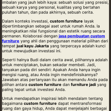
imbalan yang jauh lebih kaya: sebuah solusi yang presisi,
sebuah karya yang personal, kualitas yang bertahan
puluhan tahun, dan pada akhirnya, sebuah cerita.
Dalam konteks investasi,
custom furniture
layak
dipertimbangkan sebagai aset untuk rumah Anda. Ia
meningkatkan nilai fungsional dan estetik ruang secara
permanen. Kolaborasi dengan
jasa pembuatan custom
furniture
yang ahli dan penggunaan material pilihan dari
tempat
jual kayu Jakarta
yang terpercaya adalah kunci
untuk mewujudkan investasi ini.
Seperti halnya Budi dalam cerita awal, pilihannya adalah
untuk menciptakan, bukan sekadar membeli. Jadi,
tanyakan pada diri sendiri: Apakah Anda hanya ingin
mengisi ruang, atau Anda ingin mendefinisikannya?
Jawaban atas pertanyaan itu akan memandu Anda pada
pilihan antara
custom furniture
dan
furniture jadi
yang
paling tepat untuk investesi Anda.
Untuk mendapatkan inspirasi lebih mendalam tentang
bagaimana
custom furniture
dapat mentransformasi
ruang dan gaya hidup, Anda dapat menjelajahi berbagai