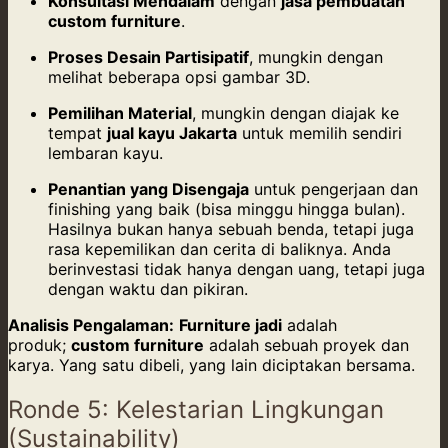
Konsultasi Mendalam
dengan
jasa pembuatan
custom furniture
.
Proses Desain Partisipatif
, mungkin dengan
melihat beberapa opsi gambar 3D.
Pemilihan Material
, mungkin dengan diajak ke
tempat
jual kayu Jakarta
untuk memilih sendiri
lembaran kayu.
Penantian yang Disengaja
untuk pengerjaan dan
finishing yang baik (bisa minggu hingga bulan).
Hasilnya bukan hanya sebuah benda, tetapi juga
rasa kepemilikan dan cerita di baliknya. Anda
berinvestasi tidak hanya dengan uang, tetapi juga
dengan waktu dan pikiran.
Analisis Pengalaman:
Furniture jadi
adalah
produk;
custom furniture
adalah sebuah proyek dan
karya. Yang satu dibeli, yang lain diciptakan bersama.
Ronde 5: Kelestarian Lingkungan
(Sustainability)