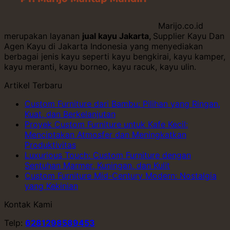
Marijo.co.id
merupakan layanan
jual kayu Jakarta,
Supplier Kayu Dan
Agen Kayu di Jakarta Indonesia yang menyediakan
berbagai jenis kayu seperti kayu bengkirai, kayu kamper,
kayu meranti, kayu borneo, kayu racuk, kayu ulin.
Artikel Terbaru
Custom Furniture dari Bambu: Pilihan yang Ringan,
Kuat, dan Berkelanjutan
Proyek Custom Furniture untuk Kafe Kecil:
Menciptakan Atmosfer dan Meningkatkan
Produktivitas
Luxurious Touch: Custom Furniture dengan
Sentuhan Marmer, Kuningan, dan Kulit
Custom Furniture Mid-Century Modern: Nostalgia
yang Kekinian
Kontak Kami
Telp:
6281298589453