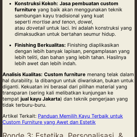
Konstruksi Kokoh:
Jasa pembuatan custom
furniture
yang baik akan menggunakan teknik
sambungan kayu tradisional yang kuat
seperti
mortise and tenon
,
dowel
,
atau
dovetail
untuk laci. Ini adalah konstruksi yang
dimaksudkan untuk bertahan seumur hidup.
Finishing Berkualitas:
Finishing diaplikasikan
dengan lebih banyak lapisan, pengamplasan yang
lebih teliti, dan bahan yang lebih tahan. Hasilnya
lebih awet dan lebih indah.
Analisis Kualitas:
Custom furniture
menang telak dalam
hal durability. Ia dibangun untuk diwariskan, bukan untuk
diganti. Kekuatan ini berasal dari pilihan material yang
transparan (sering kali melibatkan kunjungan ke
tempat
jual kayu Jakarta
) dan teknik pengerjaan yang
tidak terburu-buru.
Artikel Terkait:
Panduan Memilih Kayu Terbaik untuk
Custom Furniture yang Awet dan Estetik
Ronde 3: Estetika, Personalisasi, &