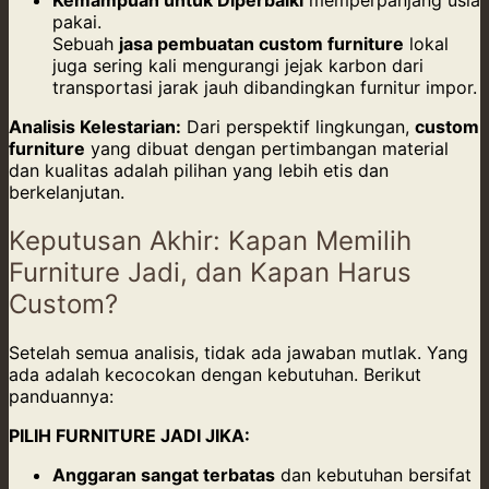
Kemampuan untuk Diperbaiki
memperpanjang usia
pakai.
Sebuah
jasa pembuatan custom furniture
lokal
juga sering kali mengurangi jejak karbon dari
transportasi jarak jauh dibandingkan furnitur impor.
Analisis Kelestarian:
Dari perspektif lingkungan,
custom
furniture
yang dibuat dengan pertimbangan material
dan kualitas adalah pilihan yang lebih etis dan
berkelanjutan.
Keputusan Akhir: Kapan Memilih
Furniture Jadi, dan Kapan Harus
Custom?
Setelah semua analisis, tidak ada jawaban mutlak. Yang
ada adalah kecocokan dengan kebutuhan. Berikut
panduannya:
PILIH FURNITURE JADI JIKA:
Anggaran sangat terbatas
dan kebutuhan bersifat