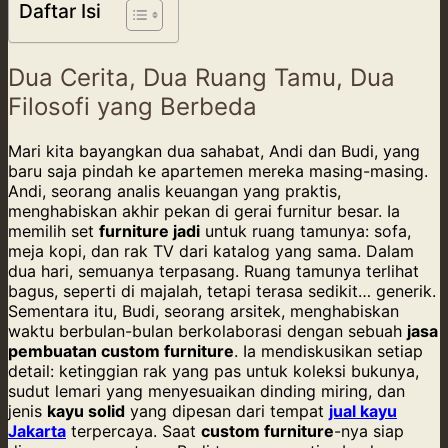
Daftar Isi
Dua Cerita, Dua Ruang Tamu, Dua
Filosofi yang Berbeda
Mari kita bayangkan dua sahabat, Andi dan Budi, yang
baru saja pindah ke apartemen mereka masing-masing.
Andi, seorang analis keuangan yang praktis,
menghabiskan akhir pekan di gerai furnitur besar. Ia
memilih set
furniture jadi
untuk ruang tamunya: sofa,
meja kopi, dan rak TV dari katalog yang sama. Dalam
dua hari, semuanya terpasang. Ruang tamunya terlihat
bagus, seperti di majalah, tetapi terasa sedikit… generik.
Sementara itu, Budi, seorang arsitek, menghabiskan
waktu berbulan-bulan berkolaborasi dengan sebuah
jasa
pembuatan custom furniture
. Ia mendiskusikan setiap
detail: ketinggian rak yang pas untuk koleksi bukunya,
sudut lemari yang menyesuaikan dinding miring, dan
jenis
kayu solid
yang dipesan dari tempat
jual kayu
Jakarta
terpercaya. Saat
custom furniture
-nya siap