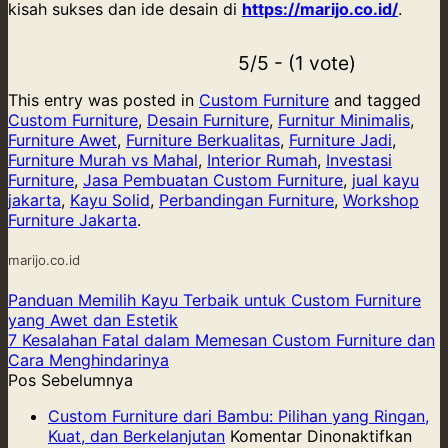
kisah sukses dan ide desain di
https://marijo.co.id/
.
5/5 - (1 vote)
This entry was posted in
Custom Furniture
and tagged
Custom Furniture
,
Desain Furniture
,
Furnitur Minimalis
,
Furniture Awet
,
Furniture Berkualitas
,
Furniture Jadi
,
Furniture Murah vs Mahal
,
Interior Rumah
,
Investasi
Furniture
,
Jasa Pembuatan Custom Furniture
,
jual kayu
jakarta
,
Kayu Solid
,
Perbandingan Furniture
,
Workshop
Furniture Jakarta
.
marijo.co.id
Panduan Memilih Kayu Terbaik untuk Custom Furniture
yang Awet dan Estetik
7 Kesalahan Fatal dalam Memesan Custom Furniture dan
Cara Menghindarinya
Pos Sebelumnya
Custom Furniture dari Bambu: Pilihan yang Ringan,
pad
Kuat, dan Berkelanjutan
Komentar Dinonaktifkan