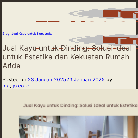
Skip
to
content
Blog
,
Jual Kayu untuk Konstruksi
Jual Kayu untuk Dinding: Solusi Ideal
untuk Estetika dan Kekuatan Rumah
Anda
Posted on
23 Januari 2025
23 Januari 2025
by
marijo.co.id
Beranda
Product
Our Service