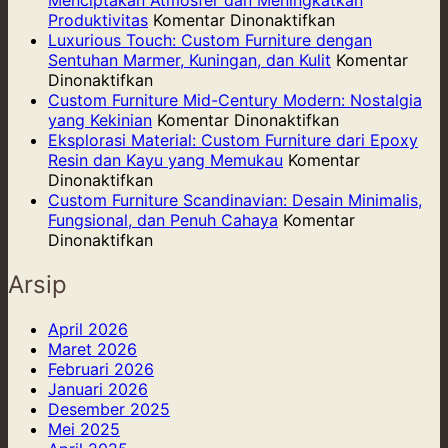
pada
dari
Produktivitas
Komentar Dinonaktifkan
Proyek
Bam
Luxurious Touch: Custom Furniture dengan
Custom
Pilih
Sentuhan Marmer, Kuningan, dan Kulit
Komentar
pada
Furniture
yang
Dinonaktifkan
Luxurious
untuk
Ring
Custom Furniture Mid-Century Modern: Nostalgia
Touch:
Kafe
pada
Kuat,
yang Kekinian
Komentar Dinonaktifkan
Custom
Kecil:
Custom
dan
Eksplorasi Material: Custom Furniture dari Epoxy
Furniture
Menciptakan
Furniture
Berk
Resin dan Kayu yang Memukau
Komentar
dengan
pada
Atmosfer
Mid-
Dinonaktifkan
Sentuhan
Eksplorasi
dan
Century
Custom Furniture Scandinavian: Desain Minimalis,
Marmer,
Material:
Meningkatkan
Modern:
Fungsional, dan Penuh Cahaya
Komentar
Kuningan,
Custom
pada
Produktivitas
Nostalgia
Dinonaktifkan
dan
Furniture
Custom
yang
Kulit
dari
Furniture
Kekinian
Arsip
Epoxy
Scandinavian:
Resin
Desain
April 2026
dan
Minimalis,
Maret 2026
Kayu
Fungsional,
Februari 2026
yang
dan
Januari 2026
Memukau
Penuh
Desember 2025
Cahaya
Mei 2025