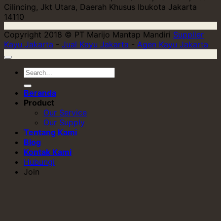
Cilincing, Jkt Utara, Daerah Khusus Ibukota Jakarta
14110
Copyright 2018 © PT Marijo Mantap Mandiri
Supplier
Kayu Jakarta
-
Jual Kayu Jakarta
-
Agen Kayu Jakarta
Beranda
Product
Our Service
Our Supply
Tentang Kami
Blog
Kontak Kami
Hubungi
Join