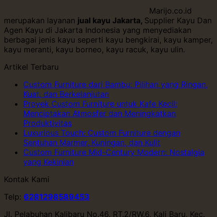
Marijo.co.id
merupakan layanan
jual kayu Jakarta,
Supplier Kayu Dan
Agen Kayu di Jakarta Indonesia yang menyediakan
berbagai jenis kayu seperti kayu bengkirai, kayu kamper,
kayu meranti, kayu borneo, kayu racuk, kayu ulin.
Artikel Terbaru
Custom Furniture dari Bambu: Pilihan yang Ringan,
Kuat, dan Berkelanjutan
Proyek Custom Furniture untuk Kafe Kecil:
Menciptakan Atmosfer dan Meningkatkan
Produktivitas
Luxurious Touch: Custom Furniture dengan
Sentuhan Marmer, Kuningan, dan Kulit
Custom Furniture Mid-Century Modern: Nostalgia
yang Kekinian
Kontak Kami
Telp:
6281298589453
Jl. Pelabuhan Kalibaru No.46, RT.2/RW.6, Kali Baru, Kec.