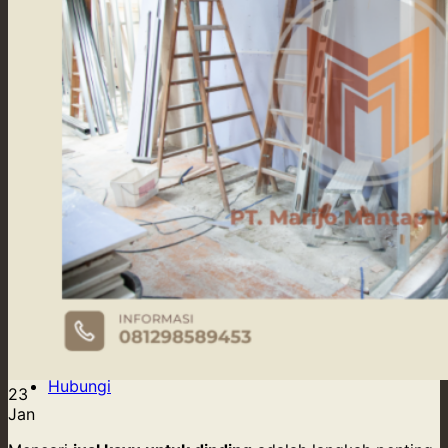
Our Supply
Tentang Kami
Blog
Kontak Kami
Hubungi
Hubungi
23
Jan