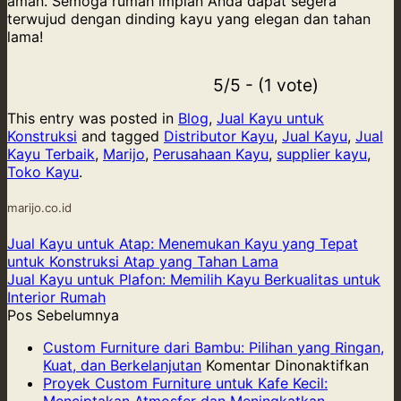
aman. Semoga rumah impian Anda dapat segera
terwujud dengan dinding kayu yang elegan dan tahan
lama!
5/5 - (1 vote)
This entry was posted in
Blog
,
Jual Kayu untuk
Konstruksi
and tagged
Distributor Kayu
,
Jual Kayu
,
Jual
Kayu Terbaik
,
Marijo
,
Perusahaan Kayu
,
supplier kayu
,
Toko Kayu
.
marijo.co.id
Jual Kayu untuk Atap: Menemukan Kayu yang Tepat
untuk Konstruksi Atap yang Tahan Lama
Jual Kayu untuk Plafon: Memilih Kayu Berkualitas untuk
Interior Rumah
Pos Sebelumnya
Custom Furniture dari Bambu: Pilihan yang Ringan,
pad
Kuat, dan Berkelanjutan
Komentar Dinonaktifkan
Cus
Proyek Custom Furniture untuk Kafe Kecil:
Furni
Menciptakan Atmosfer dan Meningkatkan