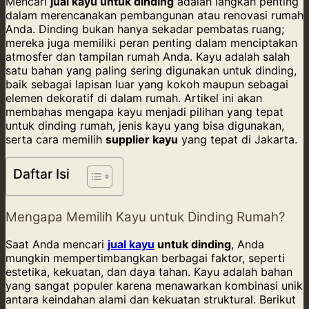
Mencari
jual kayu untuk dinding
adalah langkah penting
dalam merencanakan pembangunan atau renovasi rumah
Anda. Dinding bukan hanya sekadar pembatas ruang;
mereka juga memiliki peran penting dalam menciptakan
atmosfer dan tampilan rumah Anda. Kayu adalah salah
satu bahan yang paling sering digunakan untuk dinding,
baik sebagai lapisan luar yang kokoh maupun sebagai
elemen dekoratif di dalam rumah. Artikel ini akan
membahas mengapa kayu menjadi pilihan yang tepat
untuk dinding rumah, jenis kayu yang bisa digunakan,
serta cara memilih
supplier kayu
yang tepat di Jakarta.
Daftar Isi
Mengapa Memilih Kayu untuk Dinding Rumah?
Saat Anda mencari
jual kayu
untuk dinding
, Anda
mungkin mempertimbangkan berbagai faktor, seperti
estetika, kekuatan, dan daya tahan. Kayu adalah bahan
yang sangat populer karena menawarkan kombinasi unik
antara keindahan alami dan kekuatan struktural. Berikut