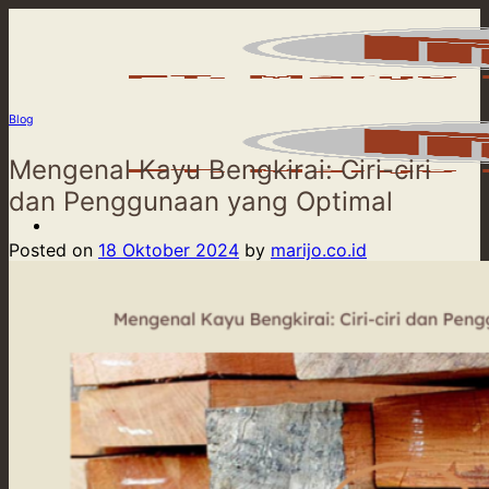
Skip
to
content
Blog
Mengenal Kayu Bengkirai: Ciri-ciri
dan Penggunaan yang Optimal
Posted on
18 Oktober 2024
by
marijo.co.id
Beranda
Product
Our Service