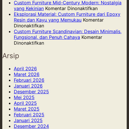
Luxurious
untuk
Ring
Custom Furniture Mid-Century Modern: Nostalgia
Touch:
Kafe
pada
Kuat,
yang Kekinian
Komentar Dinonaktifkan
Custom
Kecil:
Custom
dan
Eksplorasi Material: Custom Furniture dari Epoxy
Furniture
Menciptakan
Furniture
Berk
Resin dan Kayu yang Memukau
Komentar
dengan
pada
Atmosfer
Mid-
Dinonaktifkan
Sentuhan
Eksplorasi
dan
Century
Custom Furniture Scandinavian: Desain Minimalis,
Marmer,
Material:
Meningkatkan
Modern:
Fungsional, dan Penuh Cahaya
Komentar
Kuningan,
Custom
pada
Produktivitas
Nostalgia
Dinonaktifkan
dan
Furniture
Custom
yang
Kulit
dari
Furniture
Kekinian
Arsip
Epoxy
Scandinavian:
Resin
Desain
April 2026
dan
Minimalis,
Maret 2026
Kayu
Fungsional,
Februari 2026
yang
dan
Januari 2026
Memukau
Penuh
Desember 2025
Cahaya
Mei 2025
April 2025
Maret 2025
Februari 2025
Januari 2025
Desember 2024