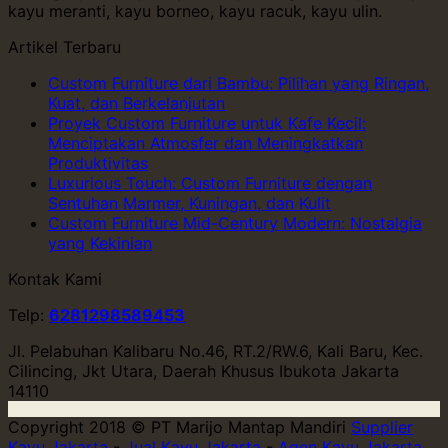
kayu meranti, kayu borneo, kayu racuk, kayu ulin.
Artikel Terbaru
Custom Furniture dari Bambu: Pilihan yang Ringan,
Kuat, dan Berkelanjutan
Proyek Custom Furniture untuk Kafe Kecil:
Menciptakan Atmosfer dan Meningkatkan
Produktivitas
Luxurious Touch: Custom Furniture dengan
Sentuhan Marmer, Kuningan, dan Kulit
Custom Furniture Mid-Century Modern: Nostalgia
yang Kekinian
Kontak Kami
Telp:
6281298589453
Jl. Pelabuhan Kalibaru No.46, RT.2/RW.6, Kali Baru, Kec.
Cilincing, Jkt Utara, Daerah Khusus Ibukota Jakarta
14110
Copyright 2018 © PT Marijo Mantap Mandiri
Supplier
Kayu Jakarta
-
Jual Kayu Jakarta
-
Agen Kayu Jakarta