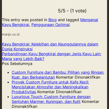
5/5 - (1 vote)
This entry was posted in
Blog
and tagged
Mengenal
Kayu Bengkirai
,
Penggunaan Optimal
.
marijo.co.id
Kayu Bengkirai: Kelebihan dan Keunggulannya dalam
Dunia Konstruksi
Perbandingan Kayu Bengkirai dengan Jenis Kayu Lain:
Mana yang Lebih Baik?
Pos Sebelumnya
Custom Furniture dari Bambu: Pilihan yang Ringan,
pad
Kuat, dan Berkelanjutan
Komentar Dinonaktifkan
Cus
Proyek Custom Furniture untuk Kafe Kecil:
Furni
Menciptakan Atmosfer dan Meningkatkan
pada
dari
Produktivitas
Komentar Dinonaktifkan
Proyek
Bam
Luxurious Touch: Custom Furniture dengan
Custom
Pilih
Sentuhan Marmer, Kuningan, dan Kulit
Komentar
pada
Furniture
yang
Dinonaktifkan