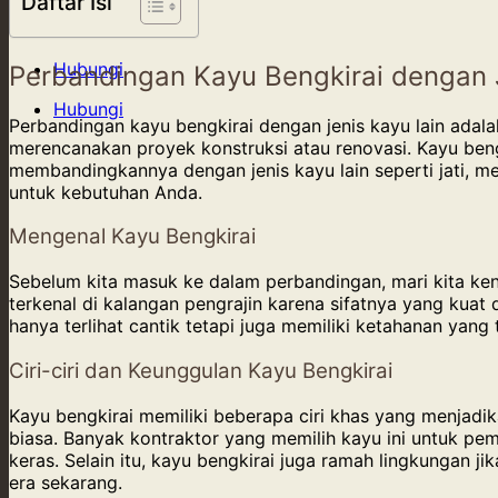
Daftar Isi
Hubungi
Perbandingan Kayu Bengkirai dengan 
Hubungi
Perbandingan kayu bengkirai dengan jenis kayu lain adal
merencanakan proyek konstruksi atau renovasi. Kayu beng
membandingkannya dengan jenis kayu lain seperti jati, me
untuk kebutuhan Anda.
Mengenal Kayu Bengkirai
Sebelum kita masuk ke dalam perbandingan, mari kita kena
terkenal di kalangan pengrajin karena sifatnya yang kuat
hanya terlihat cantik tetapi juga memiliki ketahanan yang
Ciri-ciri dan Keunggulan Kayu Bengkirai
Kayu bengkirai memiliki beberapa ciri khas yang menjadik
biasa. Banyak kontraktor yang memilih kayu ini untuk 
keras. Selain itu, kayu bengkirai juga ramah lingkungan j
era sekarang.