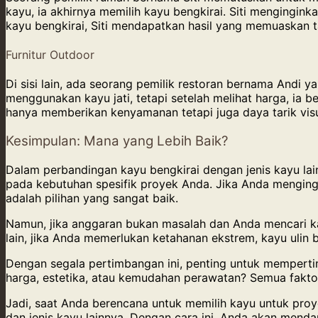
kayu, ia akhirnya memilih kayu bengkirai. Siti mengingin
kayu bengkirai, Siti mendapatkan hasil yang memuaskan t
Furnitur Outdoor
Di sisi lain, ada seorang pemilik restoran bernama Andi
menggunakan kayu jati, tetapi setelah melihat harga, ia ber
hanya memberikan kenyamanan tetapi juga daya tarik vis
Kesimpulan: Mana yang Lebih Baik?
Dalam perbandingan kayu bengkirai dengan jenis kayu lai
pada kebutuhan spesifik proyek Anda. Jika Anda mengingi
adalah pilihan yang sangat baik.
Namun, jika anggaran bukan masalah dan Anda mencari kay
lain, jika Anda memerlukan ketahanan ekstrem, kayu ulin b
Dengan segala pertimbangan ini, penting untuk mempert
harga, estetika, atau kemudahan perawatan? Semua faktor
Jadi, saat Anda berencana untuk memilih kayu untuk pro
dan jenis kayu lainnya. Dengan cara ini, Anda akan menda