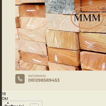
Product
Our Service
Our Supply
Tentang Kami
Blog
18
Okt
Kontak Kami